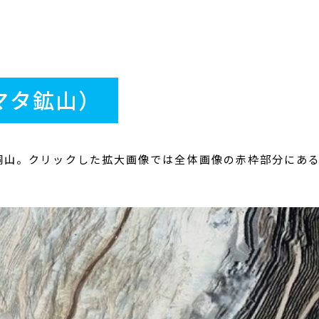
マタ鉱山）
銅山。クリックした拡大画像では全体画像の赤枠部分にあ