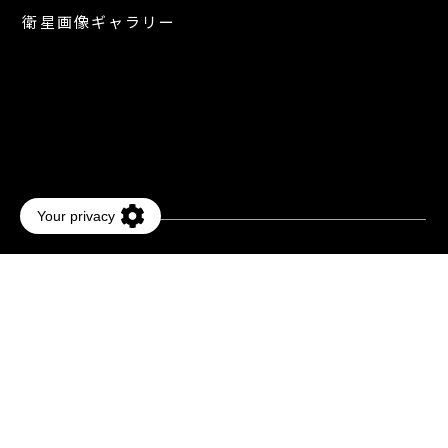
衛星画像ギャラリー
個人情報保護に関して
ISMS基本方針
個人番号基本方針
著作権・商標表記
利用規約
© JAPAN SPACE IMAGING CORPORATION
HOME
サイトマップ