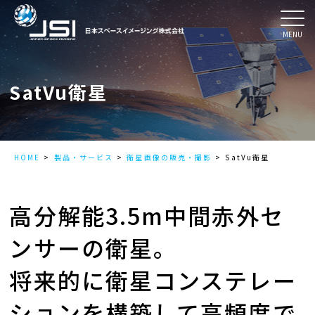
MENU
SatVu衛星
HOME
製品・サービス
衛星画像の販売・撮影
SatVu衛星
高分解能3.5m中間赤外セ
ンサーの衛星。
将来的に衛星コンステレー
ションを構築して高頻度で