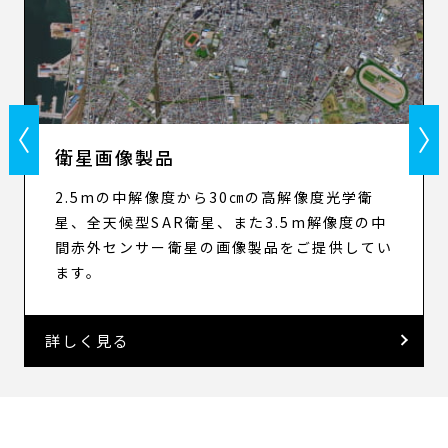
Previous
N
衛星画像製品
2.5mの中解像度から30㎝の高解像度光学衛
星、全天候型SAR衛星、また3.5m解像度の中
間赤外センサー衛星の画像製品をご提供してい
ます。
詳しく見る