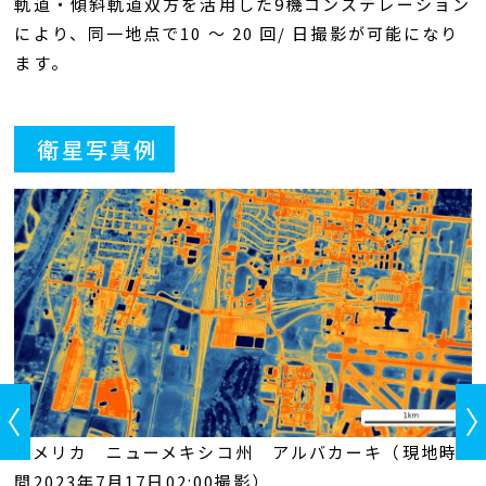
軌道・傾斜軌道双方を活用した9機コンステレーション
により、同一地点で10 ～ 20 回/ 日撮影が可能になり
ます。
衛星写真例
Previous
アメリカ ニューメキシコ州 アルバカーキ（現地時
間2023年7月17日02:00撮影）