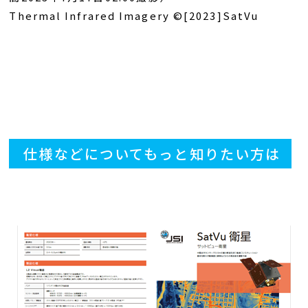
T
Thermal Infrared Imagery ©[2023]SatVu
験
仕様などについてもっと知りたい方は