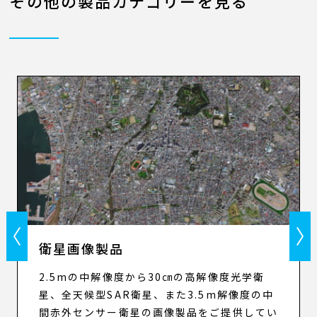
その他の製品カテゴリーを見る
Previous
N
衛星画像製品
2.5mの中解像度から30㎝の高解像度光学衛
星、全天候型SAR衛星、また3.5m解像度の中
間赤外センサー衛星の画像製品をご提供してい