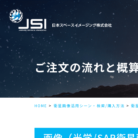
ご注文の流れと概
HOME
衛星画像活用シーン・検索/購入方法
衛
画像（光学/SAR衛星画