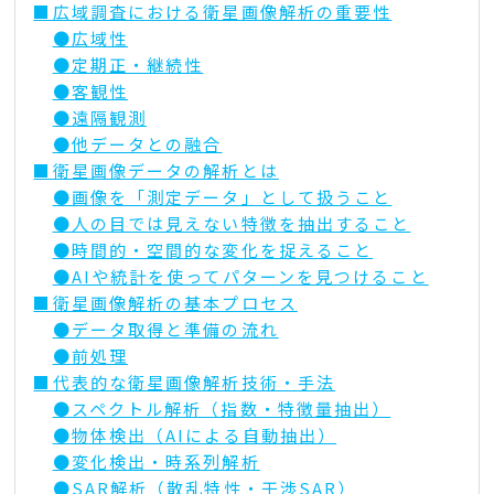
■広域調査における衛星画像解析の重要性
●広域性
●定期正・継続性
●客観性
●遠隔観測
●他データとの融合
■衛星画像データの解析とは
●画像を「測定データ」として扱うこと
●人の目では見えない特徴を抽出すること
●時間的・空間的な変化を捉えること
●AIや統計を使ってパターンを見つけること
■衛星画像解析の基本プロセス
●データ取得と準備の流れ
●前処理
■代表的な衛星画像解析技術・手法
●スペクトル解析（指数・特徴量抽出）
●物体検出（AIによる自動抽出）
●変化検出・時系列解析
●SAR解析（散乱特性・干渉SAR）