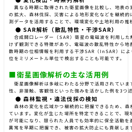
異なる時期に取得された衛星画像を比較し、地表の
の拡大、森林伐採、災害による地形変化などを継続的
測データを活用することで、環境変化や土地利用の推
●
SAR解析（散乱特性・干渉SAR）
合成開口レーダー（SAR）衛星の電磁波を利用した
けず観測できる特徴があり、電磁波の散乱特性から地
数時期の位相情報を利用する干渉SAR（InSAR）に
位をミリメートル単位で検出することも可能です。
■
衛星画像解析の主な活用例
衛星画像解析は多岐にわたる分野で活用されていま
性、非接触、客観性といった強みを活かした例を3つ
●
森林監視・違法伐採の検知
森林の変化を広域かつ継続的に把握できるため、森
ています。変化が生じた場所を特定できることで、現
が可能になり、限られた人員でも効率的に保全活動を
異常を早期に把握でき、被害の拡大防止にも貢献しま