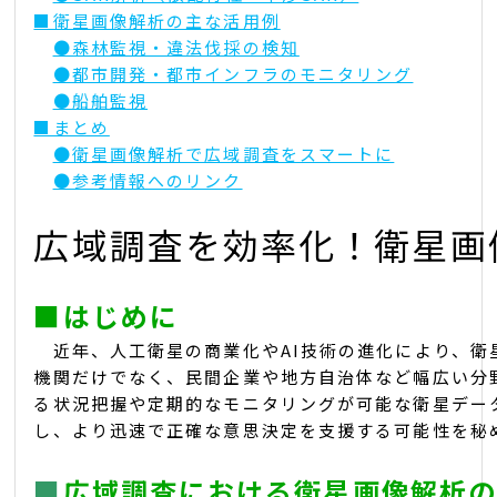
■衛星画像解析の主な活用例
●森林監視・違法伐採の検知
●都市開発・都市インフラのモニタリング
●船舶監視
■まとめ
●衛星画像解析で広域調査をスマートに
●参考情報へのリンク
広域調査を効率化！衛星画
■
はじめに
近年、人工衛星の商業化やAI技術の進化により、衛
機関だけでなく、民間企業や地方自治体など幅広い分
る状況把握や定期的なモニタリングが可能な衛星デー
し、より迅速で正確な意思決定を支援する可能性を秘
■
広域調査における衛星画像解析