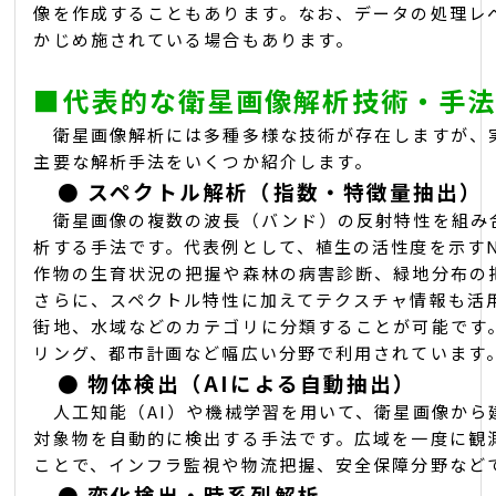
像を作成することもあります。なお、データの処理レ
かじめ施されている場合もあります。
■
代表的な衛星画像解析技術・手
衛星画像解析には多種多様な技術が存在しますが、
主要な解析手法をいくつか紹介します。
●
スペクトル解析（指数・特徴量抽出）
衛星画像の複数の波長（バンド）の反射特性を組み
析する手法です。代表例として、植生の活性度を示すN
作物の生育状況の把握や森林の病害診断、緑地分布の
さらに、スペクトル特性に加えてテクスチャ情報も活
街地、水域などのカテゴリに分類することが可能です
リング、都市計画など幅広い分野で利用されています
●
物体検出（AIによる自動抽出）
人工知能（AI）や機械学習を用いて、衛星画像から
対象物を自動的に検出する手法です。広域を一度に観
ことで、インフラ監視や物流把握、安全保障分野など
●
変化検出・時系列解析