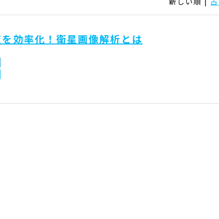
新しい順 |
古
査を効率化！衛星画像解析とは