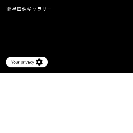
衛星画像ギャラリー
個人情報保護に関して
ISMS基本方針
個人番号基本方針
著作権・商標表記
利用規約
© JAPAN SPACE IMAGING CORPORATION