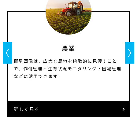
農業
Previous
N
衛星画像は、広大な農地を俯瞰的に見渡すこと
で、作付管理・生育状況モニタリング・圃場管理
などに活用できます。
詳しく見る