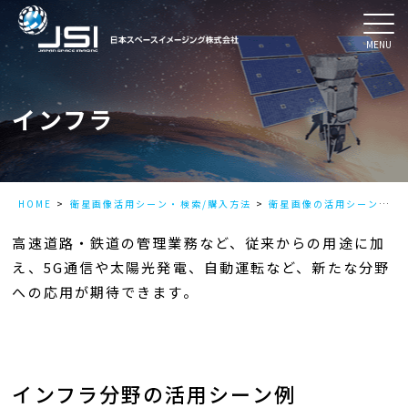
MENU
インフラ
HOME
衛星画像活用シーン・検索/購入方法
衛星画像の活用シーン
イ
高速道路・鉄道の管理業務など、従来からの用途に加
え、5G通信や太陽光発電、自動運転など、新たな分野
への応用が期待できます。
インフラ分野の活用シーン例