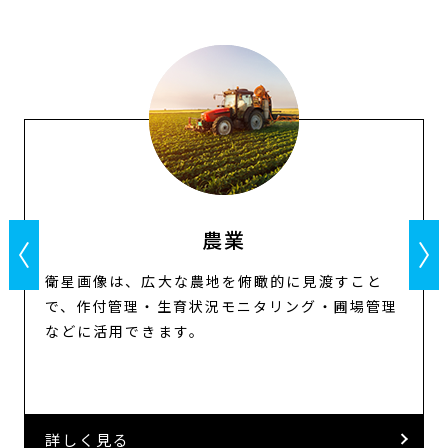
農業
Previous
N
衛星画像は、広大な農地を俯瞰的に見渡すこと
で、作付管理・生育状況モニタリング・圃場管理
などに活用できます。
詳しく見る